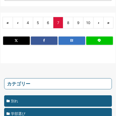
«
‹
4
5
6
7
8
9
10
›
»
B!
カテゴリー
別れ
学部選び